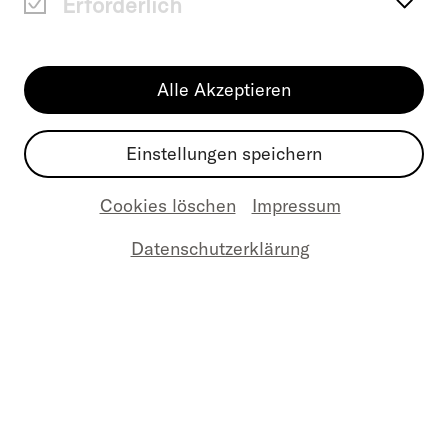
Erforderlich
Das Konzerthaus Berlin wurde im Jahr
Alle Akzeptieren
1821 mit einem von Johann Wolfgang
Goethe verfassten Prolog eröffnet. Der
Einstellungen speichern
von Karl Friedrich Schinkel entworfene
Bau ist mit seiner Lage am
Cookies löschen
Impressum
Gendarmenmarkt eng mit der bewegten
Datenschutzerklärung
Geschichte Berlins verbunden und hat
nicht nur Architektur- und Stadt, sondern
immer wieder auch Musikgeschichte
geschrieben. Trotz, oder vielleicht gerade
aufgrund seiner langen Geschichte und
historischen Bedeutung, entwickelt das