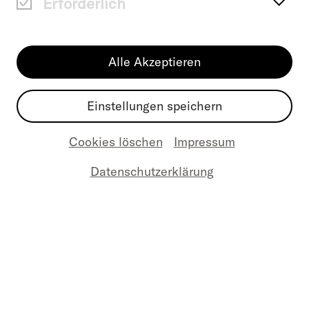
Erforderlich
E-mail
(Erforderlich)
Alle Akzeptieren
Einstellungen speichern
Eine Nachricht schreiben
(Erforderlich)
Cookies löschen
Impressum
Datenschutzerklärung
Abschicken