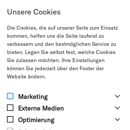
Unsere Cookies
Die Cookies, die auf unserer Seite zum Einsatz
Kontakt
kommen, helfen uns die Seite laufend zu
verbessern und den bestmöglichen Service zu
bieten. Legen Sie selbst fest, welche Cookies
Man kann uns ganz unverbindlich in
Sie zulassen möchten. Ihre Einstellungen
einem persönlichen Gespräch
können Sie jederzeit über den Footer der
kennenlernen – gerne remote oder
Website ändern.
face-to-face.
Marketing
Für Projektanfragen oder um einfach
Externe Medien
mal Hallo zu sagen – wir freuen uns
Optimierung
über jeden Kontakt.