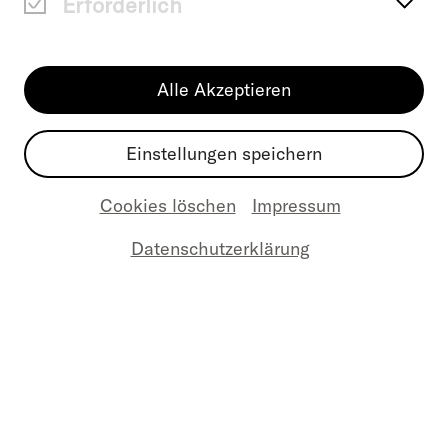
Erforderlich
RIMOWA ist mehr als nur Koffer. Seit 1898
Alle Akzeptieren
entwickelt das von Paul Morszeck in Köln
gegründete Unternehmen Reisegepäck
Einstellungen speichern
für die unterschiedlichsten Ansprüche
und Bedingungen. Die ikonischen Koffer
Cookies löschen
Impressum
mit den Rillen wurden weltweit zum
Datenschutzerklärung
Symbol für Handwerkskunst, Ambition
und Beweglichkeit. Als 2010 soziale
Medien für Unternehmen zunehmend
interessanter wurden, haben wir für
RIMOWA ein Konzept entwickelt, wie der
Brand Purpose, die Essenz der global
bekannten Marke dort abgebildet werden